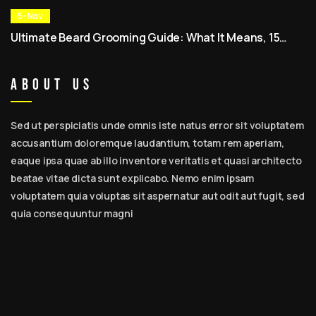
Expert Tips, Beste Baardverzorgingssets & Dagelijkse
Routine voor Mannen
5-Nov
Ultimate Beard Grooming Guide: What It Means, 15
Expert Tips, Best Beard Care Kits & Daily Routine for
Men
About Us
Sed ut perspiciatis unde omnis iste natus error sit voluptatem
accusantium doloremque laudantium, totam rem aperiam,
eaque ipsa quae ab illo inventore veritatis et quasi architecto
beatae vitae dicta sunt explicabo. Nemo enim ipsam
voluptatem quia voluptas sit aspernatur aut odit aut fugit, sed
quia consequuntur magni