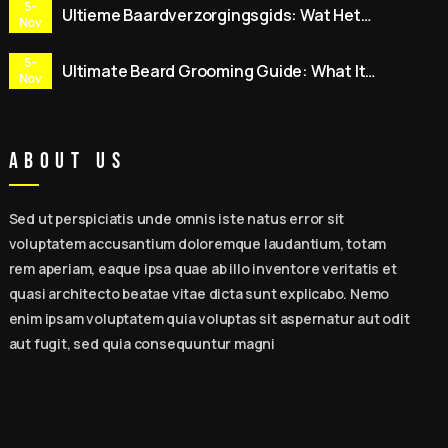
5-
Ultieme Baardverzorgingsgids: Wat Het
Nov
Inhoudt, 15 Expert Tips, Beste
Baardverzorgingssets & Dagelijkse Routine
5-
Ultimate Beard Grooming Guide: What It
voor Mannen
Nov
Means, 15 Expert Tips, Best Beard Care Kits &
Daily Routine for Men
About Us
Sed ut perspiciatis unde omnis iste natus error sit
voluptatem accusantium doloremque laudantium, totam
rem aperiam, eaque ipsa quae ab illo inventore veritatis et
quasi architecto beatae vitae dicta sunt explicabo. Nemo
enim ipsam voluptatem quia voluptas sit aspernatur aut odit
aut fugit, sed quia consequuntur magni