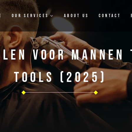
e
Our Services
About Us
Contact
len Voor Mannen T
Tools (2025)