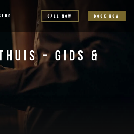
BLOG
C
a
l
l
n
o
w
b
o
o
k
n
o
w
huis – Gids &