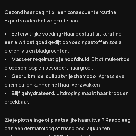
Gezond haar begint bij een consequente routine.
Experts raden het volgende aan:
Eet eiwitrijke voeding:
Haar bestaat uit keratine,
een eiwit dat goed gedijt op voedingsstoffen zoals
eieren, vis en bladgroenten.
Masseer regelmatig je hoofdhuid:
Dit stimuleert de
bloedsomloop en bevordert haargroei.
Gebruik milde, sulfaatvrije shampoo:
Agressieve
chemicaliën kunnen het haar verzwakken.
Blijf gehydrateerd:
Uitdroging maakt haar broos en
breekbaar.
Zie je plotselinge of plaatselijke haaruitval? Raadpleeg
dan een dermatoloog of tricholoog. Zij kunnen