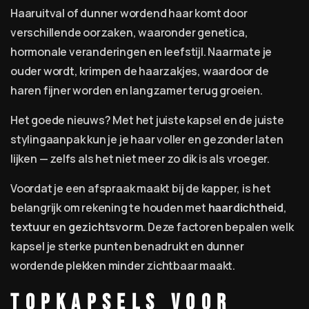
Haaruitval of dunner wordend haar komt door
verschillende oorzaken, waaronder genetica,
hormonale veranderingen en leefstijl. Naarmate je
ouder wordt, krimpen de haarzakjes, waardoor de
haren fijner worden en langzamer terug groeien.
Het goede nieuws? Met het juiste kapsel en de juiste
stylingaanpak kun je je haar voller en gezonder laten
lijken — zelfs als het niet meer zo dik is als vroeger.
Voordat je een afspraak maakt bij de kapper, is het
belangrijk om rekening te houden met
haardichtheid
,
textuur
en
gezichtsvorm
. Deze factoren bepalen welk
kapsel je sterke punten benadrukt en dunner
wordende plekken minder zichtbaar maakt.
Topkapsels voor