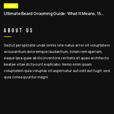
Expert Tips, Beste Baardverzorgingssets & Dagelijkse
Routine voor Mannen
5-Nov
Ultimate Beard Grooming Guide: What It Means, 15
Expert Tips, Best Beard Care Kits & Daily Routine for
Men
About Us
Sed ut perspiciatis unde omnis iste natus error sit voluptatem
accusantium doloremque laudantium, totam rem aperiam,
eaque ipsa quae ab illo inventore veritatis et quasi architecto
beatae vitae dicta sunt explicabo. Nemo enim ipsam
voluptatem quia voluptas sit aspernatur aut odit aut fugit, sed
quia consequuntur magni