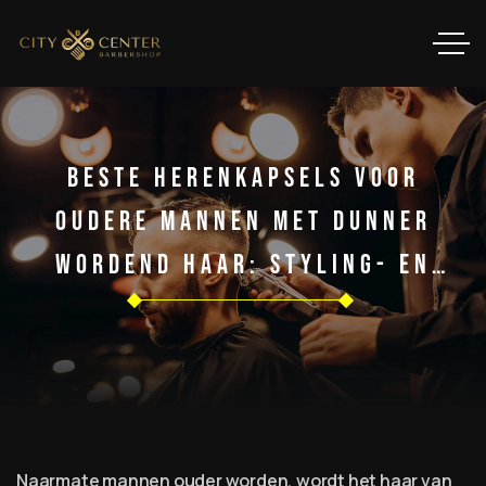
Beste Herenkapsels Voor
Oudere Mannen Met Dunner
Wordend Haar: Styling- En
Verzorgingstips [2025]
Naarmate mannen ouder worden, wordt het haar van