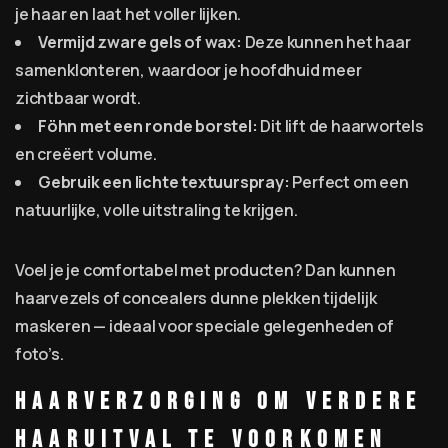
je haar en laat het voller lijken.
Vermijd zware gels of wax:
Deze kunnen het haar
samenklonteren, waardoor je hoofdhuid meer
zichtbaar wordt.
Föhn met een ronde borstel:
Dit lift de haarwortels
en creëert volume.
Gebruik een lichte textuurspray:
Perfect om een
natuurlijke, volle uitstraling te krijgen.
Voel je je comfortabel met producten? Dan kunnen
haarvezels of concealers dunne plekken tijdelijk
maskeren — ideaal voor speciale gelegenheden of
foto’s.
Haarverzorging om verdere
haaruitval te voorkomen